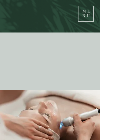
ME
NU