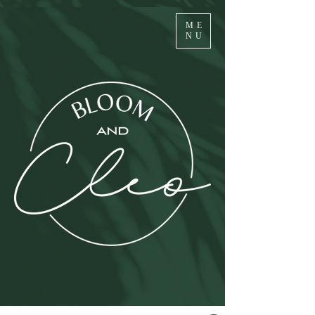
ME
NU