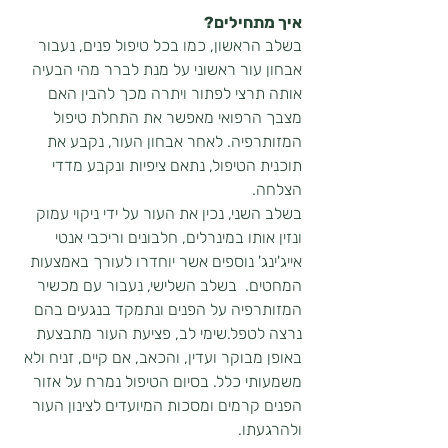
איך מתחילים?
בשלב הראשון, כמו בכל טיפול פנים, נעבור 
אבחון עור ראשוני על מנת לברר מהי הבעיה 
אותה תרצי לפתור ויתרה מכך להבין האם 
מצבך הרפואי מאפשר את התחלת טיפול 
המזותרפיה. לאחר אבחון העור, נקבע את 
תוכנית הטיפול, נתאם ציפיות ונקבע מדדי 
הצלחה.
בשלב השני, נכין את העור על ידי ניקוי עמוק 
ונזין אותו במינרלים, חלבונים וריכבי אנטי 
אייג'ינג' נוספים אשר יוחדרו לעורך באמצעות 
המחטים.  בשלב השלישי, נעבור עם מכשיר 
המזותרפיה על הפנים ונתמקד בנגעים בהם 
נרצה לטפל.שימי לב, פציעת העור מתבצעת 
באופן מבוקר ועדין, והכאב, אם קיים, זניח ולא 
משמעותי כלל. בסיום הטיפול נמרח על אזור 
הפנים קרמים ומסכות המיועדים לצינון העור 
ולהרגעתו.